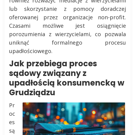
również rozważyć mediacje z wierzycielami
lub skorzystanie z pomocy doradczej
oferowanej przez organizacje non-profit.
Czasami możliwe jest osiągnięcie
porozumienia z wierzycielami, co pozwala
uniknąć formalnego procesu
upadłościowego.
Jak przebiega proces
sądowy związany z
upadłością konsumencką w
Grudziądzu
Pr
oc
es
są