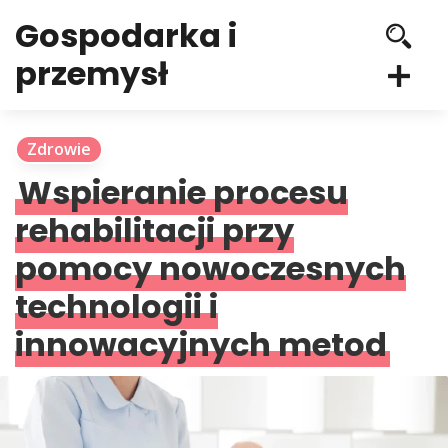
Gospodarka i
przemysł
Zdrowie
Wspieranie procesu
rehabilitacji przy
pomocy nowoczesnych
technologii i
innowacyjnych metod