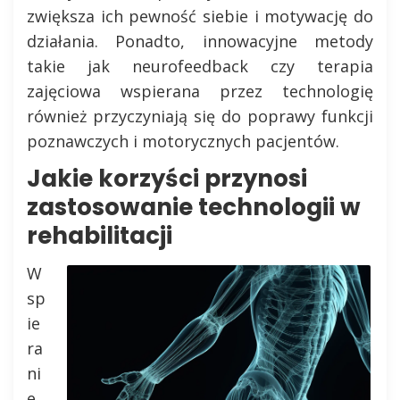
zwiększa ich pewność siebie i motywację do
działania. Ponadto, innowacyjne metody
takie jak neurofeedback czy terapia
zajęciowa wspierana przez technologię
również przyczyniają się do poprawy funkcji
poznawczych i motorycznych pacjentów.
Jakie korzyści przynosi
zastosowanie technologii w
rehabilitacji
W
sp
ie
ra
ni
e