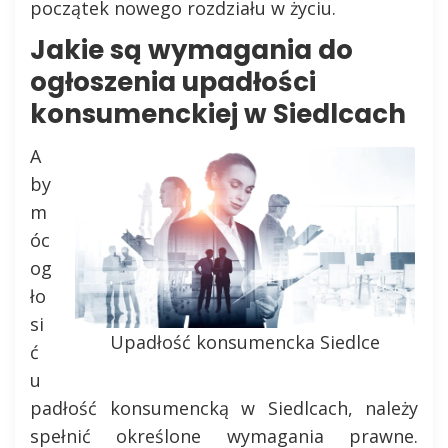
początek nowego rozdziału w życiu.
Jakie są wymagania do
ogłoszenia upadłości
konsumenckiej w Siedlcach
A
by
m
óc
og
ło
si
Upadłość konsumencka Siedlce
ć
u
padłość konsumencką w Siedlcach, należy
spełnić określone wymagania prawne.