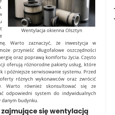
.
w
u
t
Wentylacja okienna Olsztyn
e
znę. Warto zaznaczyć, że inwestycja w
oże przynieść długofalowe oszczędności
nergię oraz poprawą komfortu życia. Często
acji oferują różnorodne pakiety usług, które
 i późniejsze serwisowanie systemu. Przed
oferty różnych wykonawców oraz zwrócić
w. Warto również skonsultować się ze
ać odpowiedni system do indywidualnych
w danym budynku.
y zajmujące się wentylacją