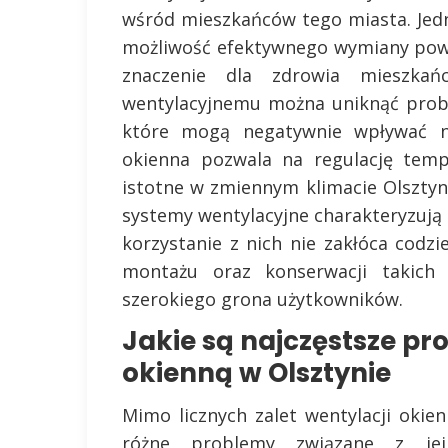
wśród mieszkańców tego miasta. Jedną
możliwość efektywnego wymiany pow
znaczenie dla zdrowia mieszkań
wentylacyjnemu można uniknąć probl
które mogą negatywnie wpływać na
okienna pozwala na regulację temp
istotne w zmiennym klimacie Olszty
systemy wentylacyjne charakteryzują 
korzystanie z nich nie zakłóca codzi
montażu oraz konserwacji takich
szerokiego grona użytkowników.
Jakie są najczęstsze pr
okienną w Olsztynie
Mimo licznych zalet wentylacji oki
różne problemy związane z jej