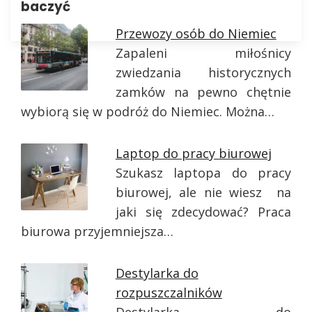
baczyć
Przewozy osób do Niemiec
Zapaleni miłośnicy
zwiedzania historycznych
zamków na pewno chętnie
wybiorą się w podróż do Niemiec. Można…
Laptop do pracy biurowej
Szukasz laptopa do pracy
biurowej, ale nie wiesz na
jaki się zdecydować? Praca
biurowa przyjemniejsza…
Destylarka do
rozpuszczalników