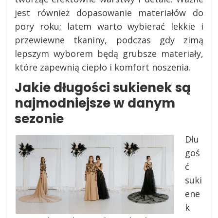
jest również dopasowanie materiałów do
pory roku; latem warto wybierać lekkie i
przewiewne tkaniny, podczas gdy zimą
lepszym wyborem będą grubsze materiały,
które zapewnią ciepło i komfort noszenia.
Jakie długości sukienek są
najmodniejsze w danym
sezonie
Dłu
goś
ć
suki
ene
k