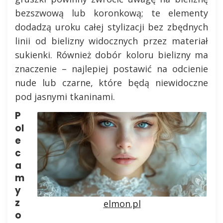
bezszwową lub koronkową; te elementy
dodadzą uroku całej stylizacji bez zbędnych
linii od bielizny widocznych przez materiał
sukienki. Również dobór koloru bielizny ma
znaczenie – najlepiej postawić na odcienie
nude lub czarne, które będą niewidoczne
pod jasnymi tkaninami.
P
ol
e
c
a
m
y
z
elmon.pl
o