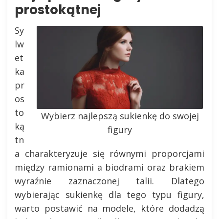
prostokątnej
Sy
lw
et
ka
pr
os
to
Wybierz najlepszą sukienkę do swojej
ką
figury
tn
a charakteryzuje się równymi proporcjami
między ramionami a biodrami oraz brakiem
wyraźnie zaznaczonej talii. Dlatego
wybierając sukienkę dla tego typu figury,
warto postawić na modele, które dodadzą