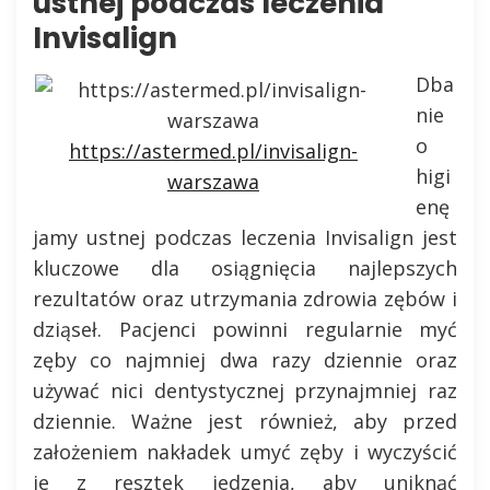
ustnej podczas leczenia
Invisalign
Dba
nie
o
https://astermed.pl/invisalign-
higi
warszawa
enę
jamy ustnej podczas leczenia Invisalign jest
kluczowe dla osiągnięcia najlepszych
rezultatów oraz utrzymania zdrowia zębów i
dziąseł. Pacjenci powinni regularnie myć
zęby co najmniej dwa razy dziennie oraz
używać nici dentystycznej przynajmniej raz
dziennie. Ważne jest również, aby przed
założeniem nakładek umyć zęby i wyczyścić
je z resztek jedzenia, aby uniknąć