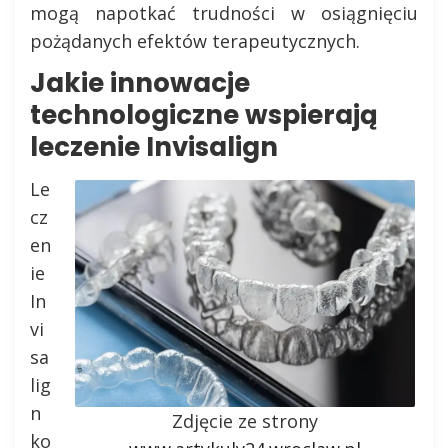
mogą napotkać trudności w osiągnięciu
pożądanych efektów terapeutycznych.
Jakie innowacje
technologiczne wspierają
leczenie Invisalign
Le
cz
en
ie
In
vi
sa
lig
n
Zdjęcie ze strony
ko