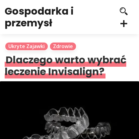
Gospodarka i
przemysł
Ukryte Zajawki
Zdrowie
Dlaczego warto wybrać
leczenie Invisalign?