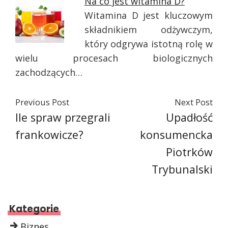
Na co jest witamina D?
Witamina D jest kluczowym
składnikiem odżywczym,
który odgrywa istotną rolę w
wielu procesach biologicznych
zachodzących…
Previous Post
Next Post
Ile spraw przegrali
Upadłość
frankowicze?
konsumencka
Piotrków
Trybunalski
Kategorie
Biznes