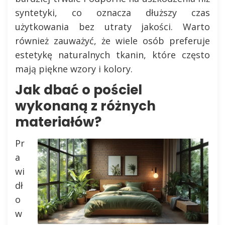
syntetyki, co oznacza dłuższy czas
użytkowania bez utraty jakości. Warto
również zauważyć, że wiele osób preferuje
estetykę naturalnych tkanin, które często
mają piękne wzory i kolory.
Jak dbać o pościel
wykonaną z różnych
materiałów?
Pr
a
wi
dł
o
w