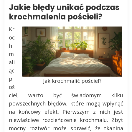
Jakie błędy unikać podczas
krochmalenia pościeli?
Kr
oc
h
m
ali
ąc
p
Jak krochmalić pościel?
oś
ciel, warto być świadomym kilku
powszechnych błędów, które mogą wpłynąć
na końcowy efekt. Pierwszym z nich jest
niewłaściwe rozcieńczenie krochmalu. Zbyt
mocny roztwór może sprawić, że tkanina