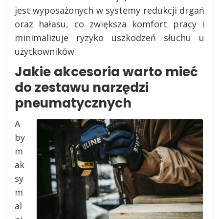
jest wyposażonych w systemy redukcji drgań
oraz hałasu, co zwiększa komfort pracy i
minimalizuje ryzyko uszkodzeń słuchu u
użytkowników.
Jakie akcesoria warto mieć
do zestawu narzędzi
pneumatycznych
A
by
m
ak
sy
m
al