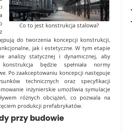
i
a
o
Co to jest konstrukcja stalowa?
z
ępują do tworzenia koncepcji konstrukcji,
nkcjonalne, jak i estetyczne. W tym etapie
e analizy statycznej i dynamicznej, aby
konstrukcja będzie spełniała normy
we. Po zaakceptowaniu koncepcji następuje
sunków technicznych oraz specyfikacji
mowanie inżynierskie umożliwia symulacje
pływem różnych obciążeń, co pozwala na
zęciem produkcji prefabrykatów.
ędy przy budowie