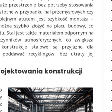
uże przestrzenie bez potrzeby stosowania
 istotne w przypadku hal przemysłowych czy
 Kolejnym atutem jest szybkość montażu –
ożna szybko złożyć na placu budowy, co
ktu. Stal jest także materiałem odpornym na
czynników atmosferycznych, co zwiększa
 konstrukcje stalowe są przyjazne dla
 poddawać recyklingowi bez utraty jej
rojektowania konstrukcji
o
y
z
z