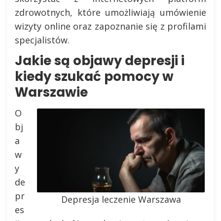
zdrowotnych, które umożliwiają umówienie
wizyty online oraz zapoznanie się z profilami
specjalistów.
Jakie są objawy depresji i
kiedy szukać pomocy w
Warszawie
O
bj
a
w
y
de
pr
Depresja leczenie Warszawa
es