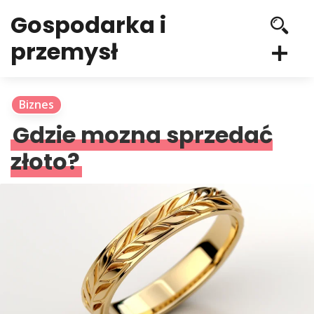
Gospodarka i
przemysł
Biznes
Gdzie mozna sprzedać
złoto?