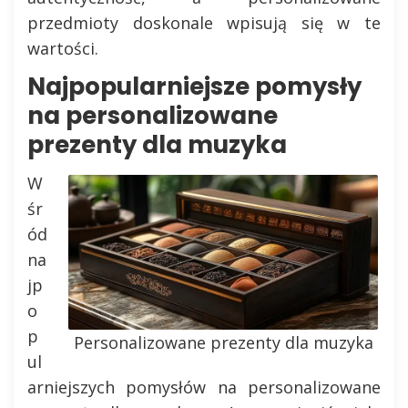
przedmioty doskonale wpisują się w te
wartości.
Najpopularniejsze pomysły
na personalizowane
prezenty dla muzyka
W
śr
ód
na
jp
o
p
Personalizowane prezenty dla muzyka
ul
arniejszych pomysłów na personalizowane