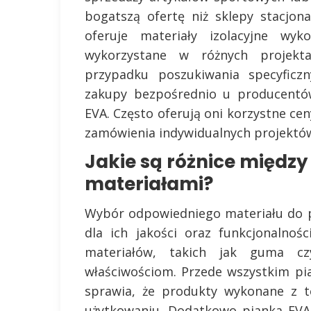
bogatszą ofertę niż sklepy stacjo
oferuje materiały izolacyjne w
wykorzystane w różnych projek
przypadku poszukiwania specyficz
zakupy bezpośrednio u producentów
EVA. Często oferują oni korzystne c
zamówienia indywidualnych projektów
Jakie są różnice między
materiałami?
Wybór odpowiedniego materiału do p
dla ich jakości oraz funkcjonalnoś
materiałów, takich jak guma cz
właściwościom. Przede wszystkim pia
sprawia, że produkty wykonane z t
użytkowaniu. Dodatkowo pianka EVA c