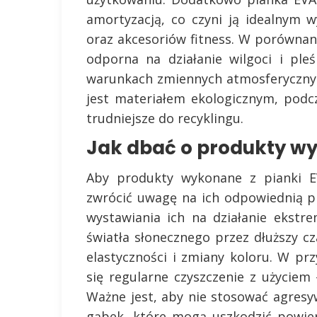
amortyzacją, co czyni ją idealnym
oraz akcesoriów fitness. W porównani
odporna na działanie wilgoci i pleś
warunkach zmiennych atmosferycznyc
jest materiałem ekologicznym, podc
trudniejsze do recyklingu.
Jak dbać o produkty wy
Aby produkty wykonane z pianki EV
zwrócić uwagę na ich odpowiednią pi
wystawiania ich na działanie ekst
światła słonecznego przez dłuższy c
elastyczności i zmiany koloru. W p
się regularne czyszczenie z użyciem
Ważne jest, aby nie stosować agres
gąbek, które mogą uszkodzić powier