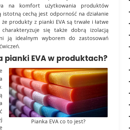
wa na komfort użytkowania produktów
 istotną cechą jest odporność na działanie
 że produkty z pianki EVA są trwałe i łatwe
 charakteryzuje się także dobrą izolacją
yni ją idealnym wyborem do zastosowań
ćwiczeń.
ia pianki EVA w produktach?
e
a
.
ą
a
ć
j
Pianka EVA co to jest?
e