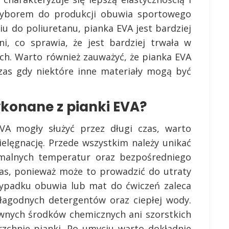
 wyborem do produkcji obuwia sportowego
u do poliuretanu, pianka EVA jest bardziej
ni, co sprawia, że jest bardziej trwała w
h. Warto również zauważyć, że pianka EVA
zas gdy niektóre inne materiały mogą być
konane z pianki EVA?
A mogły służyć przez długi czas, warto
elęgnację. Przede wszystkim należy unikać
remalnych temperatur oraz bezpośredniego
zas, ponieważ może to prowadzić do utraty
rzypadku obuwia lub mat do ćwiczeń zaleca
 łagodnych detergentów oraz ciepłej wody.
ywnych środków chemicznych ani szorstkich
zchnię pianki. Po umyciu warto dokładnie