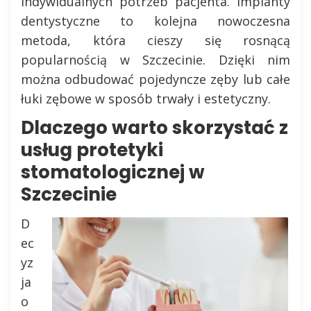
indywidualnych potrzeb pacjenta. Implanty
dentystyczne to kolejna nowoczesna
metoda, która cieszy się rosnącą
popularnością w Szczecinie. Dzięki nim
można odbudować pojedyncze zęby lub całe
łuki zębowe w sposób trwały i estetyczny.
Dlaczego warto skorzystać z
usług protetyki
stomatologicznej w
Szczecinie
D
ec
yz
ja
o